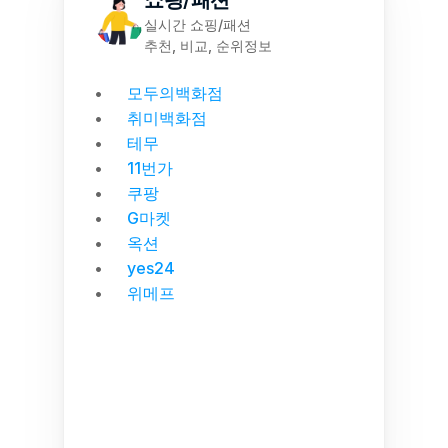
쇼핑/패션
실시간 쇼핑/패션
추천, 비교, 순위정보
모두의백화점
취미백화점
테무
11번가
쿠팡
G마켓
옥션
yes24
위메프