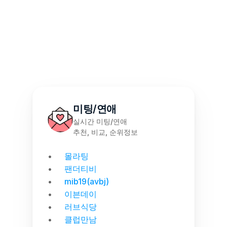
몰천사 몰러브 성인용품 - 월간 랭킹 집계
미팅/연애
실시간 미팅/연애
추천, 비교, 순위정보
몰라팅
팬더티비
mib19(avbj)
이븐데이
러브식당
클럽만남